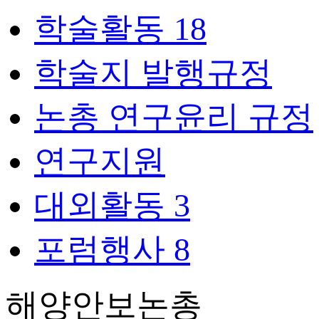
학술활동
18
학술지 발행규정
논총 연구윤리 규정
연구지원
대외활동
3
포럼행사
8
해양안보논총