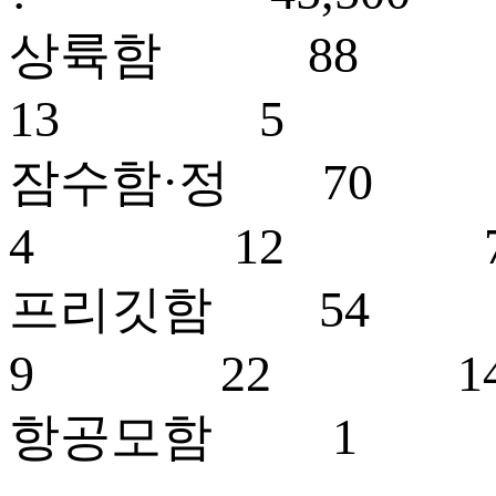
상륙함 
13 5 1
잠수함·정
4 12 7
프리깃함 
9 22 
항공모함