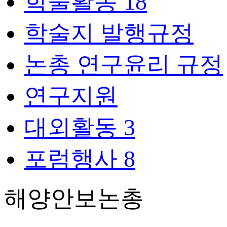
학술활동
18
학술지 발행규정
논총 연구윤리 규정
연구지원
대외활동
3
포럼행사
8
해양안보논총