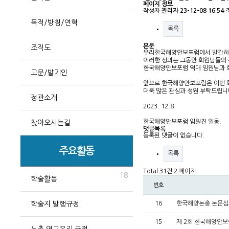
페이지 정보
작성자
관리자
23-12-08 16:54
목적/방침/연혁
목록
본문
조직도
우리한국해양안보포럼에서 발간하는 
이러한 성과는 그동안 회원님들의 
한국해양안보포럼 역대 임원님과 
고문/발기인
앞으로 한국해양안보포럼은 이번 
더욱 많은 관심과 성원 부탁드립니
정관소개
2023. 12.8
한국해양안보포럼 임원진 일동.
찾아오시는길
댓글목록
등록된 댓글이 없습니다.
주요활동
목록
Total 31건
2 페이지
18
학술활동
번호
학술지 발행규정
16
한국해양논총 논문심사
15
제 2회 한국해양안