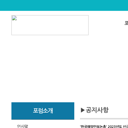
▶공지사항
포럼소개
인사말
'한국해양안보논총' 2023년도 신