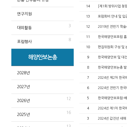
논총 연구윤리 규정
14
[제1회 방위사업 청
연구지원
13
포럼회비 안내 및 입
3
12
2019년 전반기 학
대외활동
11
한국해양안보포럼 홈
8
포럼행사
10
편집위원회 구성 및 
해양안보논총
9
한국해양안보 및 대전
8
한국해양안보논총 발
2028년
7
2024년 제2차 한
2027년
6
2024년 전반기 한국
5
한국해양안보포럼-배
12
2026년
4
2024년 제1차 한
16
2025년
3
2024년 갑진년 새
13