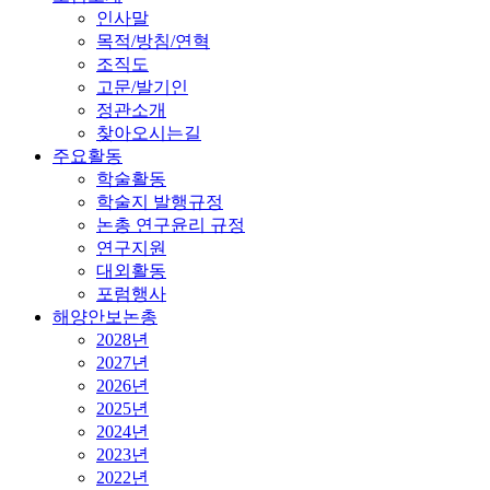
인사말
목적/방침/연혁
조직도
고문/발기인
정관소개
찾아오시는길
주요활동
학술활동
학술지 발행규정
논총 연구윤리 규정
연구지원
대외활동
포럼행사
해양안보논총
2028년
2027년
2026년
2025년
2024년
2023년
2022년